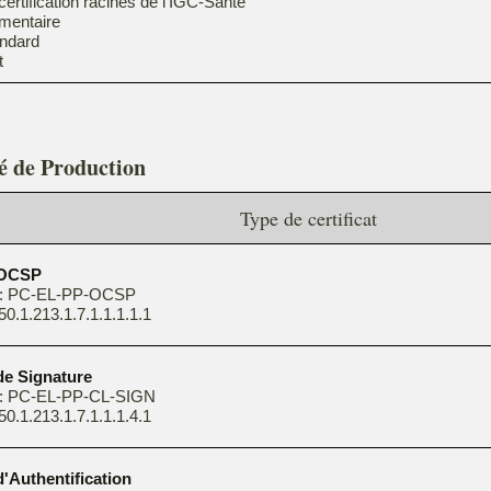
ertification racines de l'IGC-Santé
émentaire
andard
t
té de Production
Type de certificat
t OCSP
 : PC-EL-PP-OCSP
50.1.213.1.7.1.1.1.1.1
 de Signature
 : PC-EL-PP-CL-SIGN
50.1.213.1.7.1.1.1.4.1
 d'Authentification