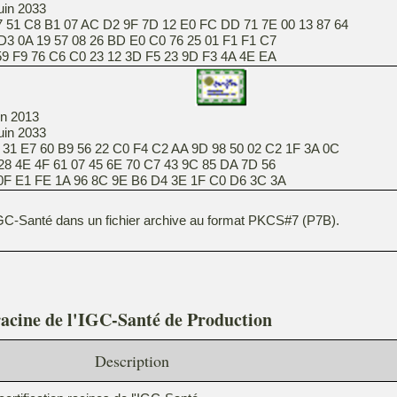
juin 2033
 51 C8 B1 07 AC D2 9F 7D 12 E0 FC DD 71 7E 00 13 87 64
D3 0A 19 57 08 26 BD E0 C0 76 25 01 F1 F1 C7
6 C6 C0 23 12 3D F5 23 9D F3 4A 4E EA
in 2013
juin 2033
 31 E7 60 B9 56 22 C0 F4 C2 AA 9D 98 50 02 C2 1F 3A 0C
28 4E 4F 61 07 45 6E 70 C7 43 9C 85 DA 7D 56
E 1A 96 8C 9E B6 D4 3E 1F C0 D6 3C 3A
l'IGC-Santé dans un fichier archive au format PKCS#7 (P7B).
s racine de l'IGC-Santé de Production
Description